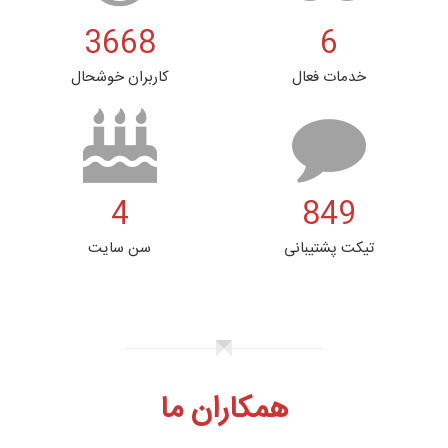
3668
6
خدمات فعال
کاربران خوشحال
4
849
تیکت پشتیبانی
سن سایت
همکاران ما