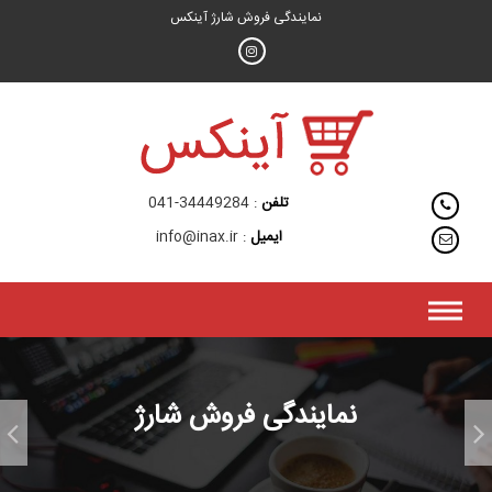
فتن
نمایندگی فروش شارژ آینکس
ه
حتوا
تلفن
041-34449284
ایمیل
info@inax.ir
نمایندگی فروش شارژ
قطعی سرویس های همراه اول
از تاریخ 17 فروردین ماه 1404 حوالی ساعت 18 سرویس...