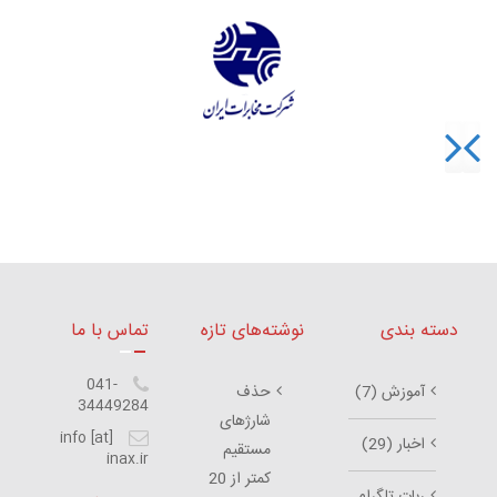
دسته بندی
نوشته‌های تازه
تماس با ما
041-
آموزش
(7)
حذف
34449284
شارژهای
info [at]
اخبار
(29)
مستقیم
inax.ir
کمتر از 20
ربات تلگرام